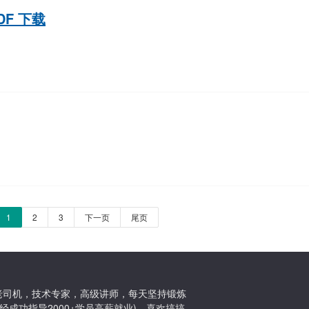
DF 下载
1
2
3
下一页
尾页
ton老司机，技术专家，高级讲师，每天坚持锻炼
经成功指导2000+学员高薪就业)，喜欢搞搞