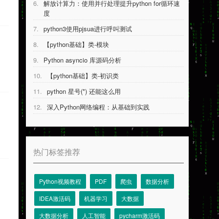
6.
解放计算力：使用并行处理提升python for循环速
度
7.
python3使用pjsua进行呼叫测试
8.
【python基础】类-模块
9.
Python asyncio 库源码分析
10.
【python基础】类-初识类
11.
python 星号(*) 还能这么用
12.
深入Python网络编程：从基础到实践
热门标签推荐
Python视频教程
PDF
爬虫
数据分析
IDEA激活码
机器学习
大数据
大数据分析
人工智能
pycharm激活码