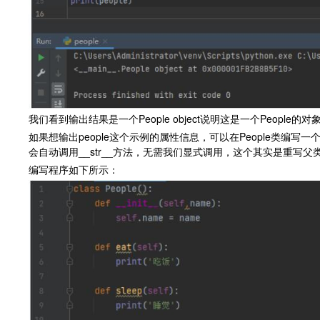
我们看到输出结果是一个People object说明这是一个People的对
如果想输出people这个示例的属性信息，可以在People类编写一个__s
会自动调用__str__方法，无需我们显式调用，这个其实是重写
编写程序如下所示：