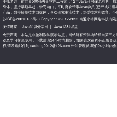
小锋老师，前世界500强央企软件工程师，12年Java+Pyton老司
身体，坚持早睡早起，崇尚自由，平时喜欢带带Java学员 (已经成功指导
产品，附带搞搞技术自媒体，喜欢研究主流技术，热爱技术和教育。小
苏ICP备20010165号-3
Copyright ©2012-2023 南通小锋网络科技
友情链接：
Java知识分享网
|
Java1234课堂
免责声明：本站是非盈利教学演示站点，网站所有资源均转载自第三方
览及学习交流使用，下载后请24小时内删除，如果喜欢请购买正版资源
权,请发送邮件到 caofeng2012@126.com 告知管理员,我们24小时内会