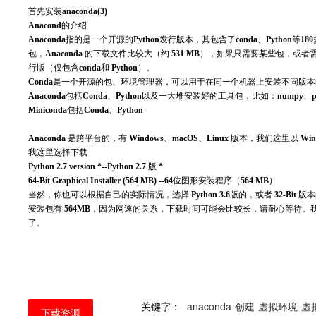
⾸先安装
anaconda(3)
Anacond
的介绍
Anaconda
指的是⼀个开源的
Python
发⾏版本，其包含了
conda
、
Python
等
180
包，
Anaconda
的下载⽂件⽐较⼤（约
531 MB
），如果只需要某些包，或者
⾏版（仅包含
conda
和
Python
）。
Conda
是⼀个开源的包、环境管理器，可以⽤于在同⼀个机器上安装不同版本
Anaconda
包括
Conda
、
Python
以及⼀⼤堆安装好的⼯具包，⽐如：
numpy
、
Miniconda
包括
Conda
、
Python
Anaconda
是跨平台的，有
Windows
、
macOS
、
Linux
版本，我们这⾥以
Wi
我这⾥选择下载
Python 2.7 version *--Python 2.7
版
*
64-Bit Graphical Installer (564 MB) --64
位图形安装程序（
564 MB
）
当然，你也可以根据⾃⼰的实际情况，选择
Python 3.6
版的，或者
32-Bit
版本
安装包有
564MB
，因为⽹速的关系，下载时间可能会⽐较长，请耐⼼等待。
了。
关键字：
anaconda
创建
虚拟环境
虚
下载资源