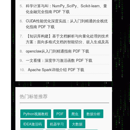
5.
科学计算与AI：NumPy_SciPy、Scikit-learn、量
化金融完全指南 PDF 下载
6.
CUDA性能优化深度实战：从入门到精通的全栈优
化指南 PDF 下载
7.
【知识库构建】基于文档解析与向量化处理的技术
方案：面向多格式文档的智能切分、嵌入生成及高
效检索系统设计 PDF 下载
8.
openclaw从入门到精通指南 PDF 下载
9.
一文看懂：深度学习激活函数 PDF 下载
10.
Apache Spark详细介绍 PDF 下载
热门标签推荐
Python视频教程
PDF
爬虫
数据分析
IDEA激活码
机器学习
大数据