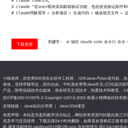
# Claude Code
方式
$ claude "
在
user
模块添加邮箱验证功能，包括发送验证邮件和
# Claude
理解需求
→
分析项目
→
生成代码
→
修改相关文件
→
关键字：
ai
编程
claude
code
命令行
命令
下载资源
小锋老师，前世界500强央企软件工程师，12年Java+Pyton老司
身体，坚持早睡早起，崇尚自由，平时喜欢带带Java学员 (已经成功指导
产品，附带搞搞技术自媒体，喜欢研究主流技术，热爱技术和教育。小
苏ICP备20010165号-3
Copyright ©2012-2023 南通小锋网络科技
友情链接：
Java知识分享网
|
Java1234课堂
免责声明：本站是非盈利教学演示站点，网站所有资源均转载自第三方
览及学习交流使用，下载后请24小时内删除，如果喜欢请购买正版资源
权,请发送邮件到 caofeng2012@126.com 告知管理员,我们24小时内会