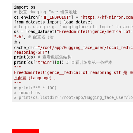
# 设置 Hugging Face 镜像地址
os.environ[
"HF_ENDPOINT"
] = 
"https://hf-mirror.com
# Login using e.g. `huggingface-cli login` to acce
ds = load_dataset(
"FreedomIntelligence/medical-o1-
"zh"
, 
# 配置名（语
言）

cache_dir=
"/root/app/Hugging_face_user/local_medic
reasoning-SFT"
print
(ds) 
# 查看数据集结构
print
(ds[
"train"
][
0
]) 
# 查看训练集第一条样本
""
"

FreedomIntelligence__medical-o1-reasoning-sft 是 
是配置（language）。

"
""
# print("*" * 100)
# import os
# print(os.listdir("/root/app/Hugging_face_user/lo