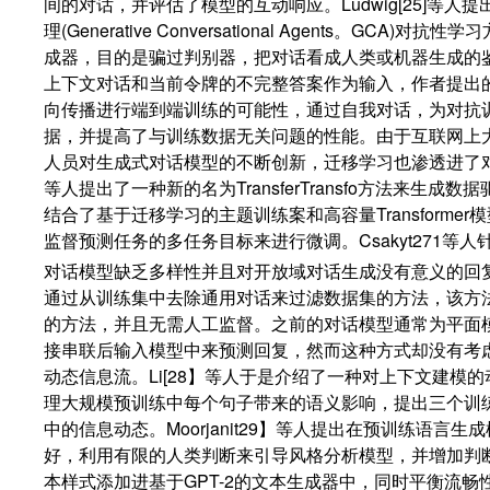
间的对话，并评估了模型的互动响应。Ludwig[25]等人
理(Generative Conversational Agents。GCA)
成器，目的是骗过判别器，把对话看成人类或机器生成的
上下文对话和当前令牌的不完整答案作为输入，作者提出
向传播进行端到端训练的可能性，通过自我对话，为对抗
据，并提高了与训练数据无关问题的性能。由于互联网上
人员对生成式对话模型的不断创新，迁移学习也渗透进了对话生
等人提出了一种新的名为TransferTransfo方法来生成
结合了基于迁移学习的主题训练案和高容量Transforme
监督预测任务的多任务目标来进行微调。Csakyt271等
对话模型缺乏多样性并且对开放域对话生成没有意义的回
通过从训练集中去除通用对话来过滤数据集的方法，该方
的方法，并且无需人工监督。之前的对话模型通常为平面
接串联后输入模型中来预测回复，然而这种方式却没有考
动态信息流。Li[28】等人于是介绍了一种对上下文建模
理大规模预训练中每个句子带来的语义影响，提出三个训
中的信息动态。Moorjanit29】等人提出在预训练语言
好，利用有限的人类判断来引导风格分析模型，并增加判
本样式添加进基于GPT-2的文本生成器中，同时平衡流畅