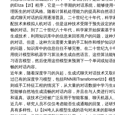
的Eliza【2l】程序，它是一个早期的对话系统，能够使
理医生的对话风格。随着计算机处理能力的提高和自然语
成式聊天对话的应用逐渐普及。二十世纪七十年代，科学
配技术来模拟人机对话，但是这种技术受限于预先设定的
畅的对话。到了二十世纪八十年代，科学家开始探索基于规
生成技术，利用知识库中的信息来回答用户的问题，这种
的对话。但是，这种方法需要大量的手工制作和维护知识
的问题，知识库中的信息往往不够完整。在二十世纪九十
用统计模型和机器学习算法来生成自然语言。这些算法能
习语言模型，然后使用这些模型来预测下一个单词或短语
畅的对话内容。
近年来，随着深度学习的兴起，生成式聊天对话技术又取
过已有的深度学习模型，包括RNN和Transformerl23
则或手工特征工程的情况下，从大量的对话数据中学习生
型能够自然地生成流畅的对话内容，并且在与人类进行对
和逼真。该技术已经被广泛应用于智能客服、聊天机器人
近几年，研究人员不仅仅考虑能否生成通顺的回复，还研
具有多样性。Li【24垮人从模型生成的语句对未来的影