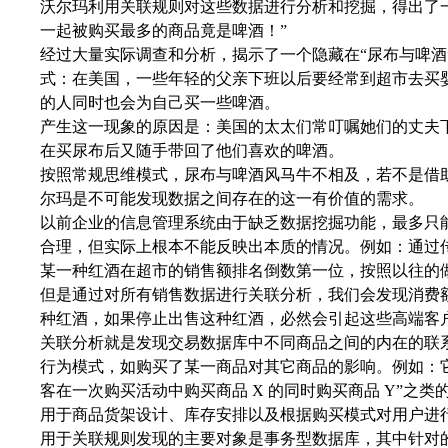
沃尔玛利用关联规则对这些数据进行分析和挖掘，得出了
一起被购买最多的商品竟是啤酒！”
经过大量实际调查和分析，揭示了一个隐藏在“尿布与啤酒
式：在美国，一些年轻的父亲下班以后要经常到超市去买婴儿
的人同时也会为自己买一些啤酒。
产生这一现象的原因是：美国的太太们常叮嘱她们的丈夫
在买尿布后又随手带回了他们喜欢的啤酒。
按照常规思维模式，尿布与啤酒风马牛不相及，若不是借
尔玛是不可能发现数据之间存在的这一有价值的需求。
以前企业的信息管理系统由于缺乏数据挖掘功能，最多只
合理，但实际上根本不能反映出本质的情况。例如：通过
某一种红酒在超市的销售额排名倒数第一位，按照以往的
但是通过对所有销售数据进行关联分析，我们会发现消费额
种红酒，如果停止出售这种红酒，必然会引起这些高端客
关联分析就是发现交易数据库中不同商品之间的内在的联
行为模式，如购买了某一商品对其它商品的影响。例如：它
客在一次购买活动中购买商品 X 的同时购买商品 Y”之
用于商品货架设计、库存安排以及根据购买模式对用户进
用于关联规则发现的主要对象是事务型数据库，其中针对