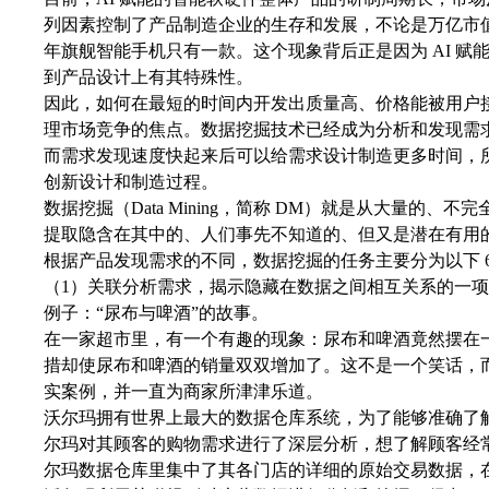
列因素控制了产品制造企业的生存和发展，不论是万亿市
年旗舰智能手机只有一款。这个现象背后正是因为 AI 赋
到产品设计上有其特殊性。
因此，如何在最短的时间内开发出质量高、价格能被用户接受
理市场竞争的焦点。数据挖掘技术已经成为分析和发现需
而需求发现速度快起来后可以给需求设计制造更多时间，所以
创新设计和制造过程。
数据挖掘（Data Mining，简称 DM）就是从大量的、
提取隐含在其中的、人们事先不知道的、但又是潜在有用
根据产品发现需求的不同，数据挖掘的任务主要分为以下 6
（1）关联分析需求，揭示隐藏在数据之间相互关系的一
例子：“尿布与啤酒”的故事。
在一家超市里，有一个有趣的现象：尿布和啤酒竟然摆在
措却使尿布和啤酒的销量双双增加了。这不是一个笑话，
实案例，并一直为商家所津津乐道。
沃尔玛拥有世界上最大的数据仓库系统，为了能够准确了
尔玛对其顾客的购物需求进行了深层分析，想了解顾客经
尔玛数据仓库里集中了其各门店的详细的原始交易数据，