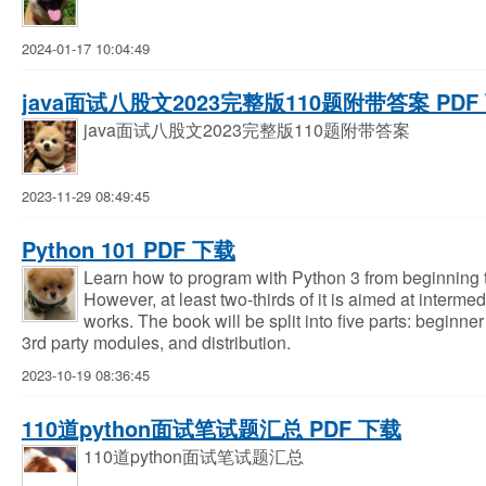
2024-01-17 10:04:49
java面试八股文2023完整版110题附带答案 PDF
java面试八股文2023完整版110题附带答案
2023-11-29 08:49:45
Python 101 PDF 下载
Learn how to program with Python 3 from beginning t
However, at least two-thirds of it is aimed at inte
works. The book will be split into five parts: beginner
3rd party modules, and distribution.
2023-10-19 08:36:45
110道python面试笔试题汇总 PDF 下载
110道python面试笔试题汇总