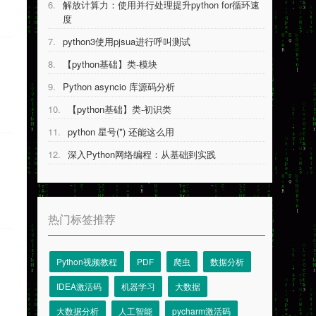
6.
解放计算力：使用并行处理提升python for循环速
度
7.
python3使用pjsua进行呼叫测试
8.
【python基础】类-模块
9.
Python asyncio 库源码分析
10.
【python基础】类-初识类
11.
python 星号(*) 还能这么用
12.
深入Python网络编程：从基础到实践
热门标签推荐
Python视频教程
PDF
爬虫
数据分析
IDEA激活码
机器学习
大数据
大数据分析
人工智能
pycharm激活码