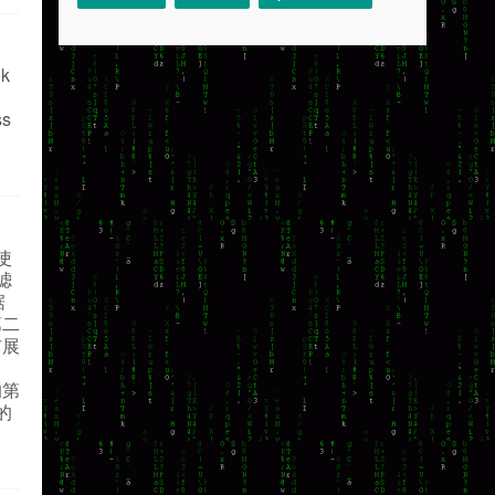
ok
ss
使
滤
据
第二
扩展
的第
的