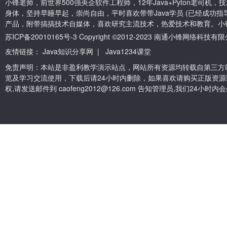
小锋老师，前世界500强央企软件工程师，12年Java+Pyton老司
身体，坚持早睡早起，崇尚自由，平时喜欢带带Java学员 (已经成功指导
产品，附带搞搞技术自媒体，喜欢研究主流技术，热爱技术和教育。小
苏ICP备20010165号-3
Copyright ©2012-2023 南通小锋网络科技
友情链接：
Java知识分享网
|
Java1234课堂
免责声明：本站是非盈利教学演示站点，网站所有资源均转载自第三方
览及学习交流使用，下载后请24小时内删除，如果喜欢请购买正版资源
权,请发送邮件到 caofeng2012@126.com 告知管理员,我们24小时内会